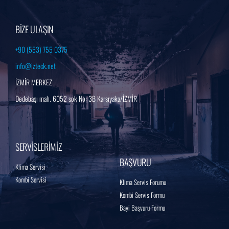
BİZE ULAŞIN
+90 (553) 755 0375
info@izteck.net
İZMİR MERKEZ
Dedebaşı mah. 6052 sok No: 3B Karşıyaka/İZMİR
SERVİSLERİMİZ
BAŞVURU
Klima Servisi
Kombi Servisi
Klima Servis Forumu
Kombi Servis Formu
Bayi Başvuru Formu