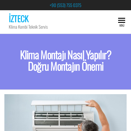
+90 (553) 755 0375
İZTECK
MENÜ
Klima Kombi Teknik Servis
Klima Montajı Nasıl Yapılır?
Doğru Montajın Önemi