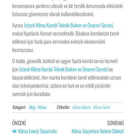
korunmanıza yardımcı olacak ve bir terslik durumunda elinizdeki
faturanız güvenceniz olarak kullanabileceksiniz.
Ayrıca
İzteck Klima Kombi Teknik Bakım ve Onarım Servisi
,
makul fiyatlarla hizmet vermektedir. Böylece kombinizin tamir
edilmesi için fazla para vermeden evinizin ekonomisini
bozmazsınız.
O halde, güvenilir, kaliteli ve uygun fiyatlı kombi servis hizmeti
için
İzteck Klima Kombi Teknik Bakım ve Onarım Servisi
‘ne
başvurabilirsiniz. Her marka kombinin tamir edilmesinde uzman
olan teknisyenlerimiz, sizlere en hızlı ve en etkili çözümler
sunmak için buradalar.
Kategori:
Blog
Klima
Etiketler
Klima Bakım
Klima Tamir
ÖNCEKI
SONRAKI
Klima Enerji Tasarrufu:
Klima Seçerken Nelere Dikkat