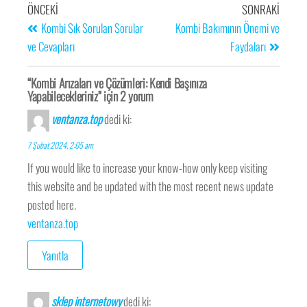
ÖNCEKI
SONRAKI
Kombi Sık Sorulan Sorular
Kombi Bakımının Önemi ve
ve Cevapları
Faydaları
“Kombi Arızaları ve Çözümleri: Kendi Başınıza
Yapabilecekleriniz” için 2 yorum
ventanza.top
dedi ki:
7 Şubat 2024, 2:05 am
If you would like to increase your know-how only keep visiting
this website and be updated with the most recent news update
posted here.
ventanza.top
Yanıtla
sklep internetowy
dedi ki: