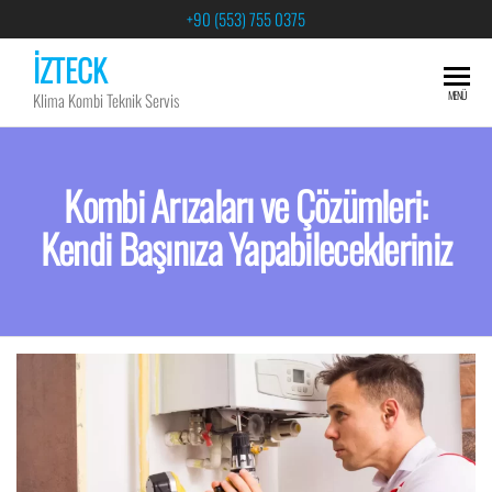
+90 (553) 755 0375
İZTECK
MENÜ
Klima Kombi Teknik Servis
Kombi Arızaları ve Çözümleri:
Kendi Başınıza Yapabilecekleriniz