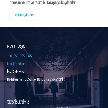
adresim ve site adresim bu tarayıcıya kaydedilsin.
BİZE ULAŞIN
+90 (553) 755 0375
info@izteck.net
İZMİR MERKEZ
Dedebaşı mah. 6052 sok No: 3B Karşıyaka/İZMİR
SERVİSLERİMİZ