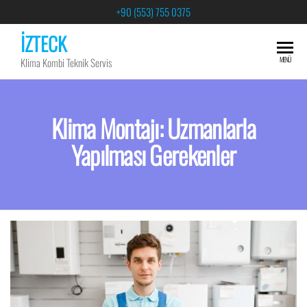
+90 (553) 755 0375
İZTECK
MENÜ
Klima Kombi Teknik Servis
Klima Montajı: Uzmanlarla
Yapılması Gerekenler