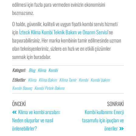
edilmesi için fazla para vermeden evinizin ekonomisini
bozmazsınız.
O halde, güvenilir, kaliteli ve uygun fiyatlı kombi servis hizmeti
için
İzteck Klima Kombi Teknik Bakım ve Onarım Servisi
‘ne
başvurabilirsiniz. Her marka kombinin tamir edilmesinde uzman
olan teknisyenlerimiz, sizlere en hızlı ve en etkili çözümler
sunmak için buradalar.
Kategori:
Blog
Klima
Kombi
Etiketler
Klima
Klima Bakım
Klima Tamir
Kombi
Kombi bakım
Kombi Basınç
Kombi Petek Bakımı
ÖNCEKI
SONRAKI
Klima ve kombi arızaları:
Kombi kullanımı: Enerji
Neden oluşurlar ve nasıl
tasarrufu için ipuçları ve
önlenebilirler?
öneriler