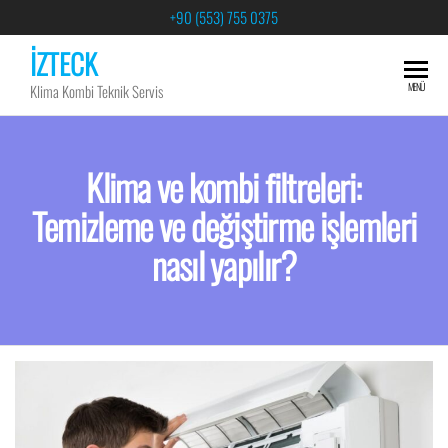
+90 (553) 755 0375
İZTECK
MENÜ
Klima Kombi Teknik Servis
Klima ve kombi filtreleri:
Temizleme ve değiştirme işlemleri
nasıl yapılır?