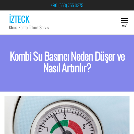
+90 (553) 755 0375
İZTECK
MENÜ
Klima Kombi Teknik Servis
Kombi Su Basıncı Neden Düşer ve
Nasıl Artırılır?