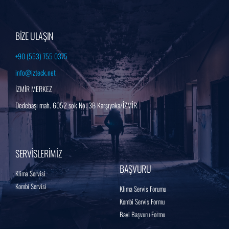
BİZE ULAŞIN
+90 (553) 755 0375
info@izteck.net
İZMİR MERKEZ
Dedebaşı mah. 6052 sok No: 3B Karşıyaka/İZMİR
SERVİSLERİMİZ
BAŞVURU
Klima Servisi
Kombi Servisi
Klima Servis Forumu
Kombi Servis Formu
Bayi Başvuru Formu