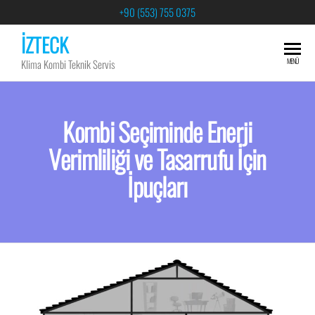
+90 (553) 755 0375
İZTECK
MENÜ
Klima Kombi Teknik Servis
Kombi Seçiminde Enerji
Verimliliği ve Tasarrufu İçin
İpuçları