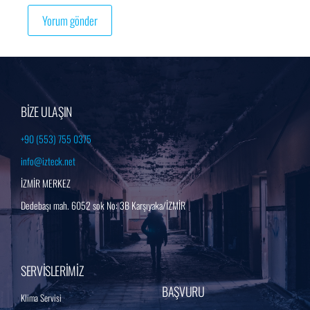
BİZE ULAŞIN
+90 (553) 755 0375
info@izteck.net
İZMİR MERKEZ
Dedebaşı mah. 6052 sok No: 3B Karşıyaka/İZMİR
SERVİSLERİMİZ
BAŞVURU
Klima Servisi