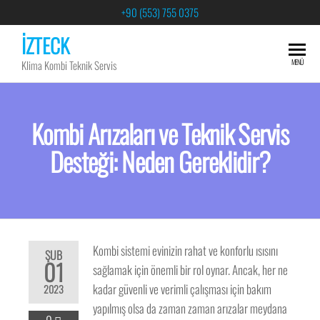
+90 (553) 755 0375
İZTECK
MENÜ
Klima Kombi Teknik Servis
Kombi Arızaları ve Teknik Servis
Desteği: Neden Gereklidir?
Kombi sistemi evinizin rahat ve konforlu ısısını
ŞUB
01
sağlamak için önemli bir rol oynar. Ancak, her ne
kadar güvenli ve verimli çalışması için bakım
2023
yapılmış olsa da zaman zaman arızalar meydana