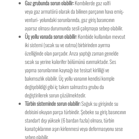
Gaz grubunda sorun olabilir:
Kombilerde gaz valfi
veya gaz armatörü olarak da bilinen parçanın hava emiş-
venturi- yolundaki sorunlarında, gaz giriş basıncının
ayarsız olması durumunda sesli çalışmaya sebep olabilir.
Üç yollu vanada sorun olabilir:
Kombide kullanılan mevcut
iki sistemi (sıcak su ve ısıtma) birbirinden ayırma
özelliğinde olan parçadır. Arıza yaptığı zaman genelde
sıcak su yerine kalorifer bölümünü ısınmaktadır. Ses
yapma sorunlarının kaynağı ise tesisat kirliliği ve
bakımsızlık olabilir. Üç yollu vananın kendisi komple
değişebildiği gibi iç takım salmastra grubu da
değiştirilerek sorun çözülmektedir.
Türbin sisteminde sorun olabilir:
Soğuk su girişinde su
debisini okuyan parça türbindir. Şebeke su giriş basıncının
standart dışı yüksek (6 bardan fazla) olması, türbin
kanatçıklarının aşırı kirlenmesi veya deformasyonu sese
sebep olabilir.