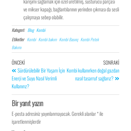
karışımı sağlamak için özel üretilmiş, susturucu parçası
ve mikser kapağı, bağlantılarının yerinden çıkması da sesli
çalışmaya sebep olabilir.
Kategori:
Blog
Kombi
Etiketler
Kombi
Kombi bakım
Kombi Basınç
Kombi Petek
Bakımı
ÖNCEKI
SONRAKI
Sürdürülebilir Bir Yaşam İçin
Kombi kullanırken doğal gazdan
Enerji ve Suyu Nasıl Verimli
nasıl tasarruf sağlarız?
Kullanırız?
Bir yanıt yazın
E-posta adresiniz yayınlanmayacak.
Gerekli alanlar
*
ile
işaretlenmişlerdir