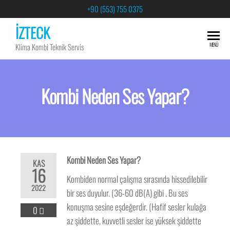
+90 (553) 755 0375
İZTECK
MENÜ
Klima Kombi Teknik Servis
Kombi Neden Ses Yapar?
Kombi Neden Ses Yapar?
KAS
16
Kombiden normal çalışma sırasında hissedilebilir
2022
bir ses duyulur. (36-60 dB(A) gibi . Bu ses
konuşma sesine eşdeğerdir. (Hafif sesler kulağa
0
az şiddette, kuvvetli sesler ise yüksek şiddette