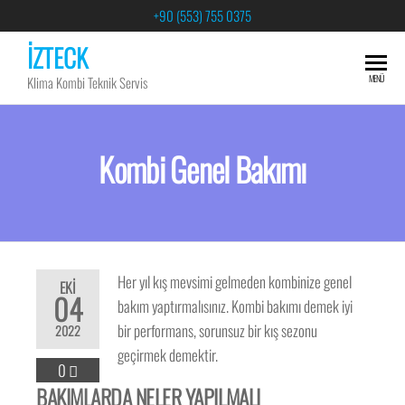
+90 (553) 755 0375
İZTECK
MENÜ
Klima Kombi Teknik Servis
Kombi Genel Bakımı
Her yıl kış mevsimi gelmeden kombinize genel
EKI
04
bakım yaptırmalısınız. Kombi bakımı demek iyi
bir performans, sorunsuz bir kış sezonu
2022
geçirmek demektir.
0
BAKIMLARDA NELER YAPILMALI