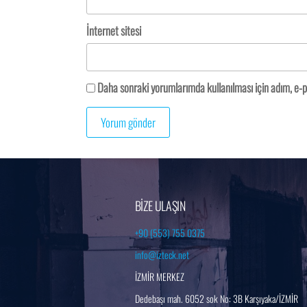
İnternet sitesi
Daha sonraki yorumlarımda kullanılması için adım, e-p
BİZE ULAŞIN
+90 (553) 755 0375
info@izteck.net
İZMİR MERKEZ
Dedebaşı mah. 6052 sok No: 3B Karşıyaka/İZMİR