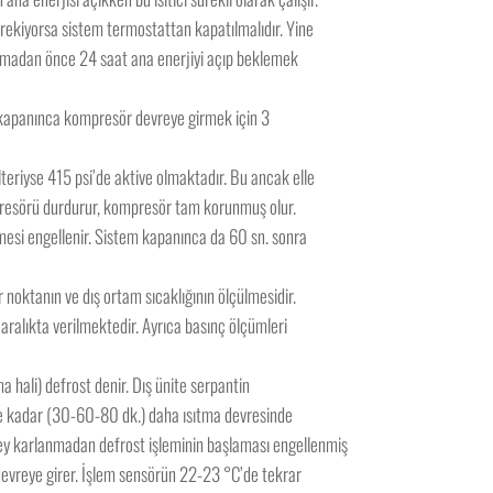
erekiyorsa sistem termostattan kapatılmalıdır. Yine
rılmadan önce 24 saat ana enerjiyi açıp beklemek
lıp kapanınca kompresör devreye girmek için 3
lteriyse 415 psi’de aktive olmaktadır. Bu ancak elle
presörü durdurur, kompresör tam korunmuş olur.
nmesi engellenir. Sistem kapanınca da 60 sn. sonra
r noktanın ve dış ortam sıcaklığının ölçülmesidir.
aralıkta verilmektedir. Ayrıca basınç ölçümleri
 hali) defrost denir. Dış ünite serpantin
re kadar (30-60-80 dk.) daha ısıtma devresinde
ey karlanmadan defrost işleminin başlaması engellenmiş
a devreye girer. İşlem sensörün 22-23 °C’de tekrar