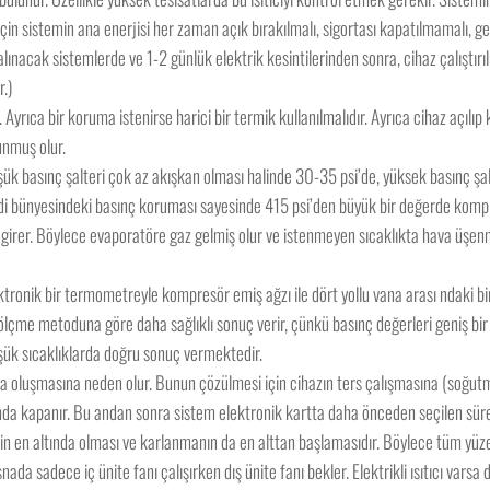
n sistemin ana enerjisi her zaman açık bırakılmalı, sigortası kapatılmamalı, g
alınacak sistemlerde ve 1-2 günlük elektrik kesintilerinden sonra, cihaz çalıştı
r.)
 Ayrıca bir koruma istenirse harici bir termik kullanılmalıdır. Ayrıca cihaz açı
unmuş olur.
üşük basınç şalteri çok az akışkan olması halinde 30-35 psi’de, yüksek basınç şa
endi bünyesindeki basınç koruması sayesinde 415 psi’den büyük bir değerde kom
e girer. Böylece evaporatöre gaz gelmiş olur ve istenmeyen sıcaklıkta hava üşe
lektronik bir termometreyle kompresör emiş ağzı ile dört yollu vana arası ndaki bi
lçme metoduna göre daha sağlıklı sonuç verir, çünkü basınç değerleri geniş bir 
ük sıcaklıklarda doğru sonuç vermektedir.
a oluşmasına neden olur. Bunun çözülmesi için cihazın ters çalışmasına (soğutma
anda kapanır. Bu andan sonra sistem elektronik kartta daha önceden seçilen sü
n en altında olması ve karlanmanın da en alttan başlamasıdır. Böylece tüm yüz
ada sadece iç ünite fanı çalışırken dış ünite fanı bekler. Elektrikli ısıtıcı vars