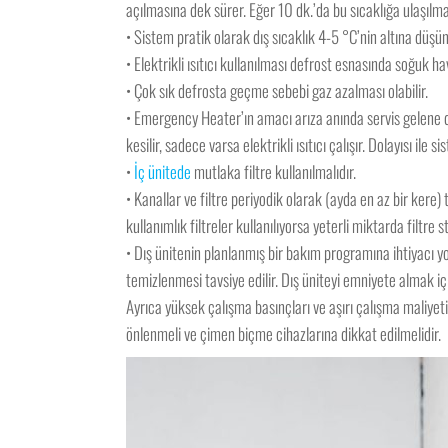
açılmasına dek sürer. Eğer 10 dk.’da bu sıcaklığa ulaşıl
• Sistem pratik olarak dış sıcaklık 4-5 °C’nin altına düş
• Elektrikli ısıtıcı kullanılması defrost esnasında soğuk 
• Çok sık defrosta geçme sebebi gaz azalması olabilir.
• Emergency Heater’ın amacı arıza anında servis gelene d
kesilir, sadece varsa elektrikli ısıtıcı çalışır. Dolayısı i
•
İç ünitede
mutlaka filtre kullanılmalıdır.
• Kanallar ve filtre periyodik olarak (ayda en az bir kere) 
kullanımlık filtreler kullanılıyorsa yeterli miktarda filtre 
• Dış ünitenin planlanmış bir bakım programına ihtiyacı 
temizlenmesi tavsiye edilir. Dış üniteyi emniyete almak i
Ayrıca yüksek çalışma basınçları ve aşırı çalışma maliyeti
önlenmeli ve çimen biçme cihazlarına dikkat edilmelidir.