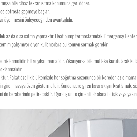
mamışsa bile cihaz tekrar ısıtma konumuna geri döner.
ünce defrosta geçmeye başlar.
hava üşenmesini önleyeceğinden avantajlıdır.
ek az da olsa ısıtma yapmaktır. Heat pump termostatındaki Emergency Heater (EM.
le sistemim çalışmıyor diyen kullanıcılara bu konuyu sormak gerekir.
temizlenmelidir. Filtre yıkanmamalıdır. Yıkanıyorsa bile mutlaka kurutularak kullan
stoklanmalıdır.
yoktur. Fakat özellikle ülkemizde her soğutma sezonunda bir kereden az olmamak 
çin giren havaya özen göstermelidir. Kondensere giren hava akışını kısıtlamak, s
ni de beraberinde getirecektir. Eğer dış ünite çimenli bir alana bitişik veya yakı