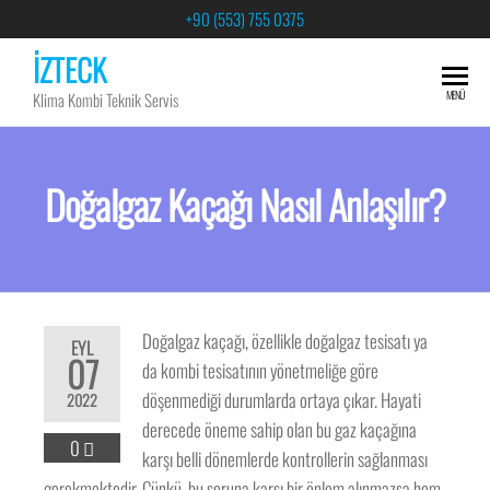
+90 (553) 755 0375
İZTECK
MENÜ
Klima Kombi Teknik Servis
Doğalgaz Kaçağı Nasıl Anlaşılır?
Doğalgaz kaçağı, özellikle doğalgaz tesisatı ya
EYL
07
da kombi tesisatının yönetmeliğe göre
döşenmediği durumlarda ortaya çıkar. Hayati
2022
derecede öneme sahip olan bu gaz kaçağına
0
karşı belli dönemlerde kontrollerin sağlanması
gerekmektedir. Çünkü, bu soruna karşı bir önlem alınmazsa hem