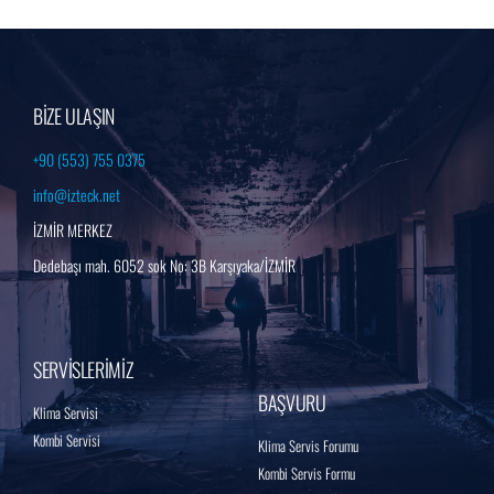
BİZE ULAŞIN
+90 (553) 755 0375
info@izteck.net
İZMİR MERKEZ
Dedebaşı mah. 6052 sok No: 3B Karşıyaka/İZMİR
SERVİSLERİMİZ
BAŞVURU
Klima Servisi
Kombi Servisi
Klima Servis Forumu
Kombi Servis Formu