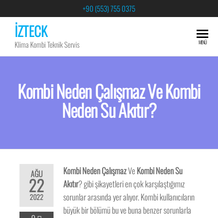
+90 (553) 755 0375
İZTECK
MENÜ
Klima Kombi Teknik Servis
Kombi Neden Çalışmaz Ve Kombi
Neden Su Akıtır?
Kombi Neden Çalışmaz
Ve
Kombi Neden Su
AĞU
22
Akıtır
? gibi şikayetleri en çok karşılaştığımız
sorunlar arasında yer alıyor. Kombi kullanıcıların
2022
büyük bir bölümü bu ve buna benzer sorunlarla