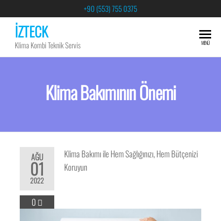
+90 (553) 755 0375
İZTECK
MENÜ
Klima Kombi Teknik Servis
Klima Bakımının Önemi
Klima Bakımı ile Hem Sağlığınızı, Hem Bütçenizi
AĞU
01
Koruyun
2022
0