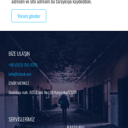
adresim ve site adresim bu tarayıcıya kaydedilsin.
BİZE ULAŞIN
+90 (553) 755 0375
info@izteck.net
İZMİR MERKEZ
Dedebaşı mah. 6052 sok No: 3B Karşıyaka/İZMİR
SERVİSLERİMİZ
BAŞVURU